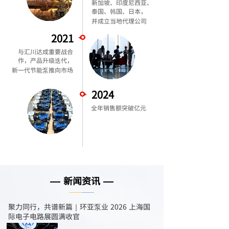
新加坡、印度尼西亚、
泰国、韩国、日本，
并成立当地代理公司
2021
与汇川达成重要战合
作，产品升级迭代，
新一代节能泵推向市场
2024
全年销售额突破亿元
1
上一页
下一页
共 16 条 共 4 页
新闻资讯
—
—
——
——
聚力同行，共谱新篇｜环亚泵业 2026 上海国
际电子电路展圆满收官